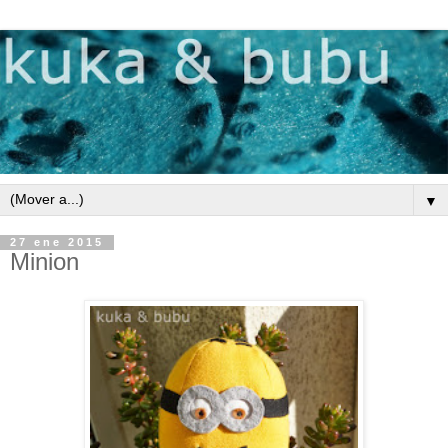
▼
27 ene 2015
Minion