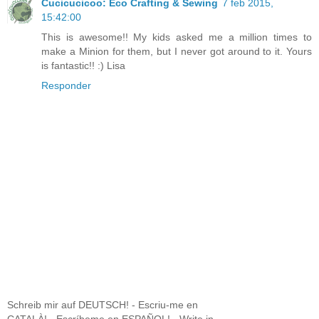
Cucicucicoo: Eco Crafting & Sewing
7 feb 2015,
15:42:00
This is awesome!! My kids asked me a million times to
make a Minion for them, but I never got around to it. Yours
is fantastic!! :) Lisa
Responder
Schreib mir auf DEUTSCH! - Escriu-me en
CATALÀ! - Escríbeme en ESPAÑOL! - Write in