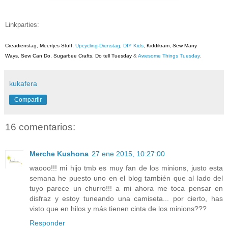
Linkparties:
Creadienstag
,
Meertjes Stuff
,
Upcycling-Dienstag
,
DIY Kids
,
Kiddikram
,
Sew Many
Ways
,
Sew Can Do
,
Sugarbee Crafts
,
Do tell Tuesday
&
Awesome Things Tuesday
.
kukafera
Compartir
16 comentarios:
Merche Kushona
27 ene 2015, 10:27:00
waooo!!! mi hijo tmb es muy fan de los minions, justo esta
semana he puesto uno en el blog también que al lado del
tuyo parece un churro!!! a mi ahora me toca pensar en
disfraz y estoy tuneando una camiseta... por cierto, has
visto que en hilos y más tienen cinta de los minions???
Responder